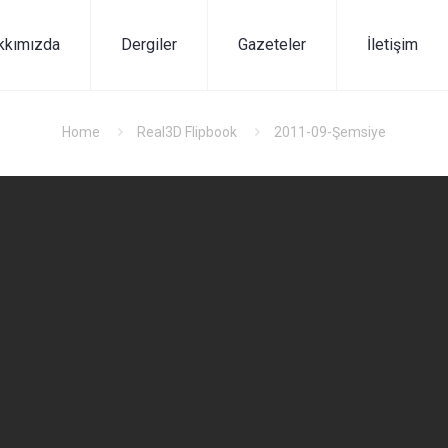
kkımızda
Dergiler
Gazeteler
İletişim
Home
Real3D Flipbook
2011-09-Şemsiye