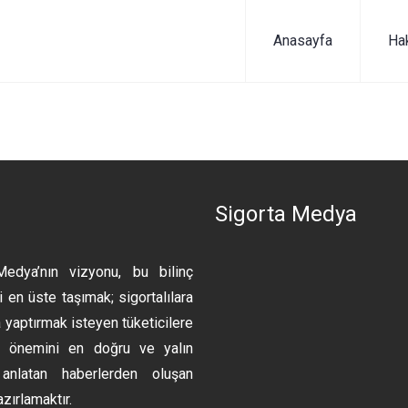
Anasayfa
Ha
n
Sigorta Medya
Medya’nın vizyonu, bu bilinç
 en üste taşımak; sigortalılara
 yaptırmak isteyen tüketicilere
ın önemini en doğru ve yalın
anlatan haberlerden oluşan
azırlamaktır.