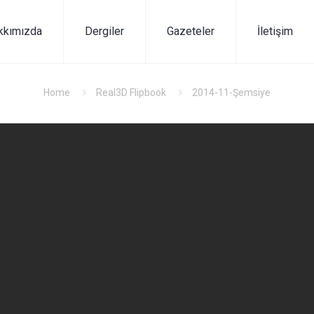
kkımızda
Dergiler
Gazeteler
İletişim
Home
Real3D Flipbook
2014-11-Şemsiye