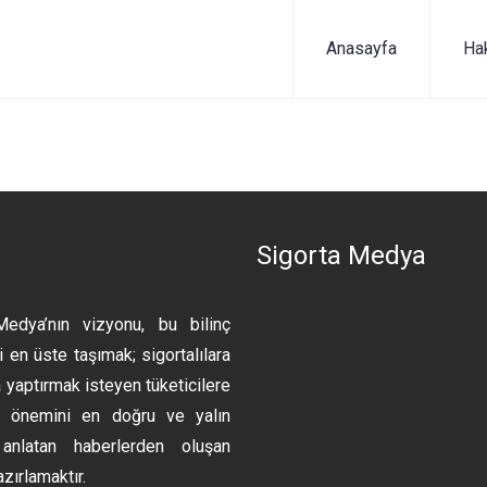
Anasayfa
Ha
n
Sigorta Medya
Medya’nın vizyonu, bu bilinç
 en üste taşımak; sigortalılara
 yaptırmak isteyen tüketicilere
ın önemini en doğru ve yalın
anlatan haberlerden oluşan
azırlamaktır.