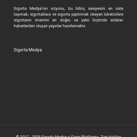
Sigorta Medya’nın vizyonu, bu bilinç seviyesini en üste
taşımak; sigortalılara ve sigorta yaptırmak isteyen tüketicilere
sigortanın önemini en doğru ve yalın biçimde anlatan
haberlerden oluşan yayınlar hazırlamaktır.
Sigorta Medya
© 2017 - 2025 Sigorta Medya e-Dergi Platformu. Tüm Hakları