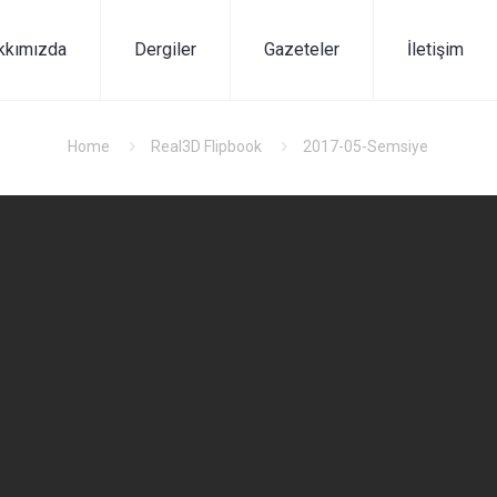
kkımızda
Dergiler
Gazeteler
İletişim
Home
Real3D Flipbook
2017-05-Semsiye