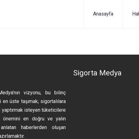
Anasayfa
Ha
n
Sigorta Medya
Medya’nın vizyonu, bu bilinç
 en üste taşımak; sigortalılara
 yaptırmak isteyen tüketicilere
ın önemini en doğru ve yalın
anlatan haberlerden oluşan
azırlamaktır.