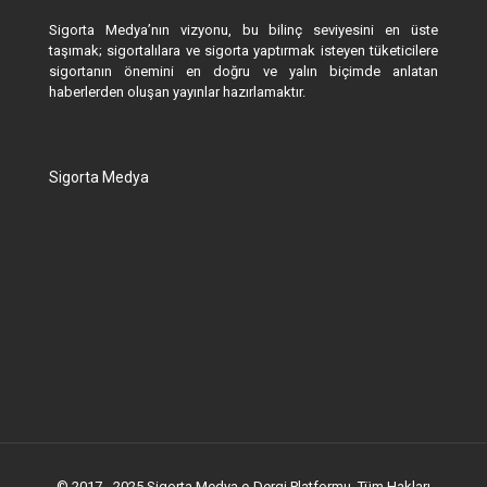
Sigorta Medya’nın vizyonu, bu bilinç seviyesini en üste
taşımak; sigortalılara ve sigorta yaptırmak isteyen tüketicilere
sigortanın önemini en doğru ve yalın biçimde anlatan
haberlerden oluşan yayınlar hazırlamaktır.
Sigorta Medya
© 2017 - 2025 Sigorta Medya e-Dergi Platformu. Tüm Hakları