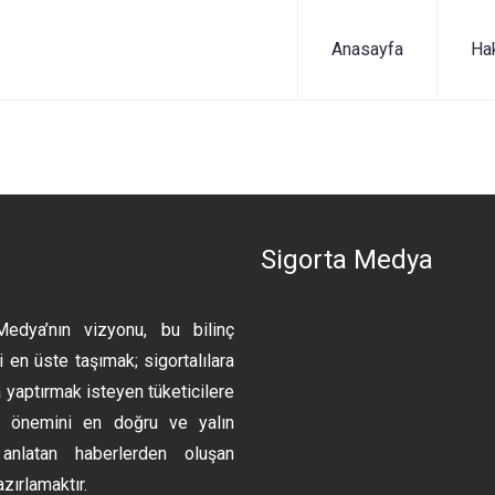
Anasayfa
Ha
n
Sigorta Medya
Medya’nın vizyonu, bu bilinç
 en üste taşımak; sigortalılara
 yaptırmak isteyen tüketicilere
ın önemini en doğru ve yalın
anlatan haberlerden oluşan
azırlamaktır.