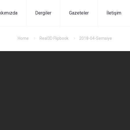
kkımızda
Dergiler
Gazeteler
İletişim
Home
Real3D Flipbook
2018-04-Semsiye