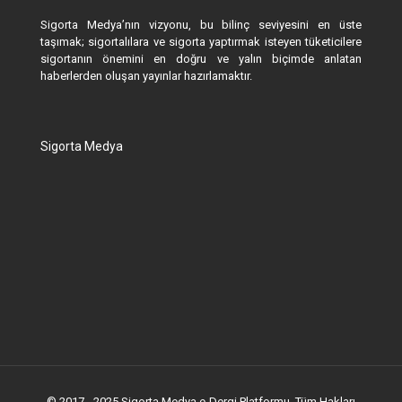
Sigorta Medya’nın vizyonu, bu bilinç seviyesini en üste
taşımak; sigortalılara ve sigorta yaptırmak isteyen tüketicilere
sigortanın önemini en doğru ve yalın biçimde anlatan
haberlerden oluşan yayınlar hazırlamaktır.
Sigorta Medya
© 2017 - 2025 Sigorta Medya e-Dergi Platformu. Tüm Hakları