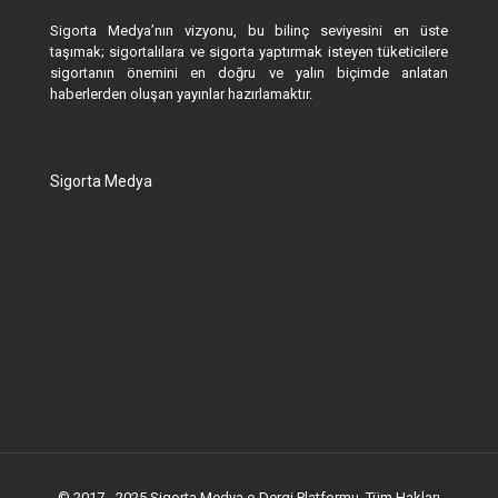
Sigorta Medya’nın vizyonu, bu bilinç seviyesini en üste
taşımak; sigortalılara ve sigorta yaptırmak isteyen tüketicilere
sigortanın önemini en doğru ve yalın biçimde anlatan
haberlerden oluşan yayınlar hazırlamaktır.
Sigorta Medya
© 2017 - 2025 Sigorta Medya e-Dergi Platformu. Tüm Hakları