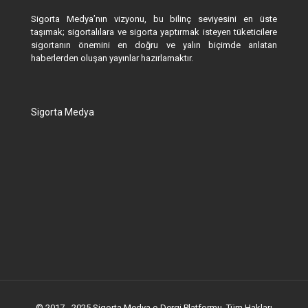
Sigorta Medya’nın vizyonu, bu bilinç seviyesini en üste
taşımak; sigortalılara ve sigorta yaptırmak isteyen tüketicilere
sigortanın önemini en doğru ve yalın biçimde anlatan
haberlerden oluşan yayınlar hazırlamaktır.
Sigorta Medya
© 2017 - 2025 Sigorta Medya e-Dergi Platformu. Tüm Hakları