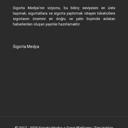
Sigorta Medya’nın vizyonu, bu bilinç seviyesini en üste
taşımak; sigortalılara ve sigorta yaptırmak isteyen tüketicilere
sigortanın önemini en doğru ve yalın biçimde anlatan
haberlerden oluşan yayınlar hazırlamaktır.
Sigorta Medya
© 2017 - 2025 Sigorta Medya e-Dergi Platformu. Tüm Hakları