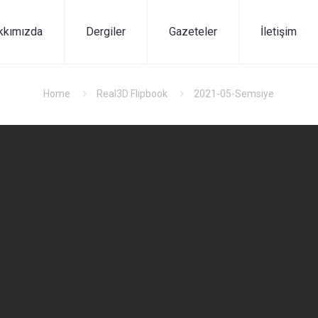
kkımızda
Dergiler
Gazeteler
İletişim
Home
Real3D Flipbook
2021-05-Semsiye