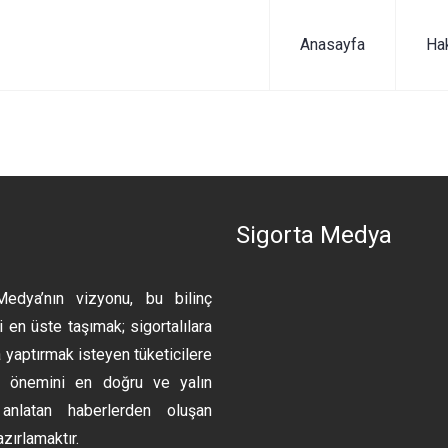
Anasayfa
Ha
n
Sigorta Medya
Medya’nın vizyonu, bu bilinç
 en üste taşımak; sigortalılara
 yaptırmak isteyen tüketicilere
ın önemini en doğru ve yalın
anlatan haberlerden oluşan
azırlamaktır.