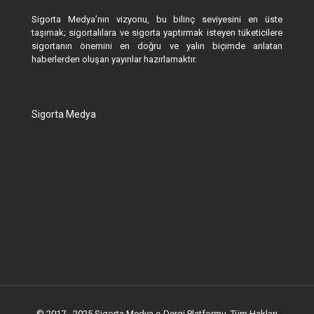
Sigorta Medya’nın vizyonu, bu bilinç seviyesini en üste
taşımak; sigortalılara ve sigorta yaptırmak isteyen tüketicilere
sigortanın önemini en doğru ve yalın biçimde anlatan
haberlerden oluşan yayınlar hazırlamaktır.
Sigorta Medya
© 2017 - 2025 Sigorta Medya e-Dergi Platformu. Tüm Hakları