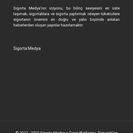
Sigorta Medya’nın vizyonu, bu bilinç seviyesini en üste
taşımak; sigortalılara ve sigorta yaptırmak isteyen tüketicilere
sigortanın önemini en doğru ve yalın biçimde anlatan
haberlerden oluşan yayınlar hazırlamaktır.
Sigorta Medya
© 2017 - 2025 Sigorta Medya e-Dergi Platformu. Tüm Hakları