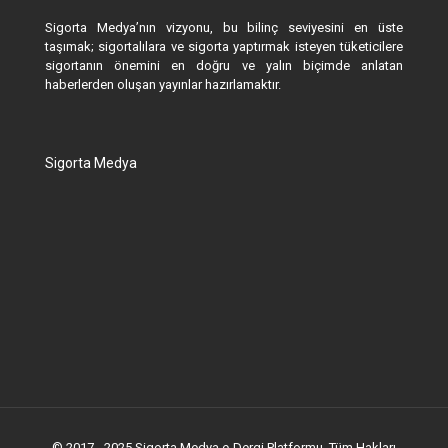
Sigorta Medya’nın vizyonu, bu bilinç seviyesini en üste
taşımak; sigortalılara ve sigorta yaptırmak isteyen tüketicilere
sigortanın önemini en doğru ve yalın biçimde anlatan
haberlerden oluşan yayınlar hazırlamaktır.
Sigorta Medya
© 2017 - 2025 Sigorta Medya e-Dergi Platformu. Tüm Hakları