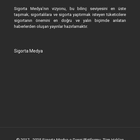
Sigorta Medya’nın vizyonu, bu bilinç seviyesini en üste
taşımak; sigortalılara ve sigorta yaptırmak isteyen tüketicilere
sigortanın önemini en doğru ve yalın biçimde anlatan
haberlerden oluşan yayınlar hazırlamaktır.
Sigorta Medya
© 2017 - 2025 Sigorta Medya e-Dergi Platformu. Tüm Hakları