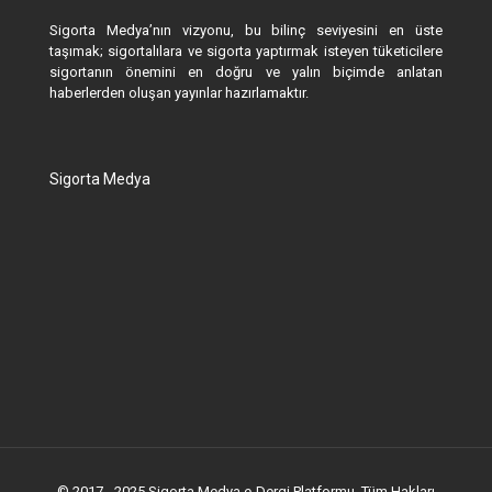
Sigorta Medya’nın vizyonu, bu bilinç seviyesini en üste
taşımak; sigortalılara ve sigorta yaptırmak isteyen tüketicilere
sigortanın önemini en doğru ve yalın biçimde anlatan
haberlerden oluşan yayınlar hazırlamaktır.
Sigorta Medya
© 2017 - 2025 Sigorta Medya e-Dergi Platformu. Tüm Hakları