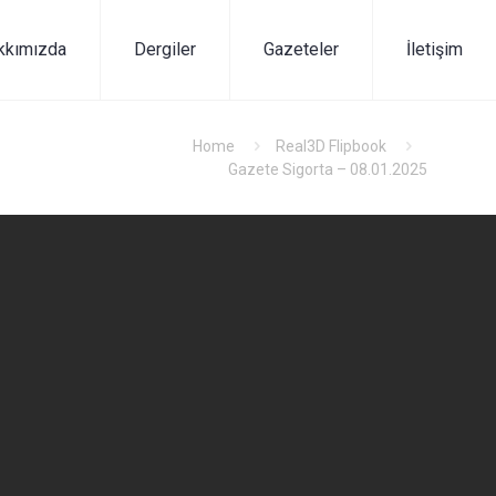
kkımızda
Dergiler
Gazeteler
İletişim
Home
Real3D Flipbook
Gazete Sigorta – 08.01.2025