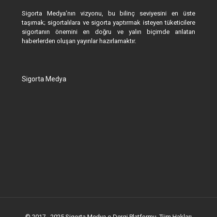
Sigorta Medya’nın vizyonu, bu bilinç seviyesini en üste
taşımak; sigortalılara ve sigorta yaptırmak isteyen tüketicilere
sigortanın önemini en doğru ve yalın biçimde anlatan
haberlerden oluşan yayınlar hazırlamaktır.
Sigorta Medya
© 2017 - 2025 Sigorta Medya e-Dergi Platformu. Tüm Hakları