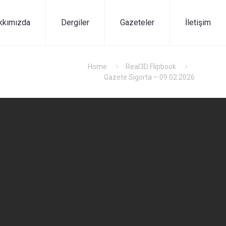
kkımızda
Dergiler
Gazeteler
İletişim
Home
Real3D Flipbook
Gazete Sigorta – 09.02.2026