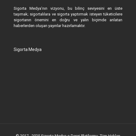
Sigorta Medya’nın vizyonu, bu bilinç seviyesini en üste
taşımak; sigortalılara ve sigorta yaptırmak isteyen tüketicilere
sigortanın önemini en doğru ve yalın biçimde anlatan
haberlerden oluşan yayınlar hazırlamaktır.
Sigorta Medya
© 2017 - 2025 Sigorta Medya e-Dergi Platformu. Tüm Hakları