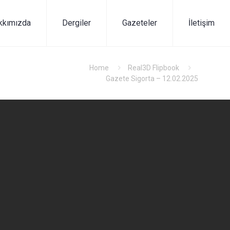
kkımızda
Dergiler
Gazeteler
İletişim
Home
Real3D Flipbook
Gazete Sigorta – 12.02.2025