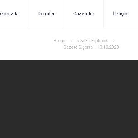
kkımızda
Dergiler
Gazeteler
İletişim
Home
Real3D Flipbook
Gazete Sigorta – 13.10.2023