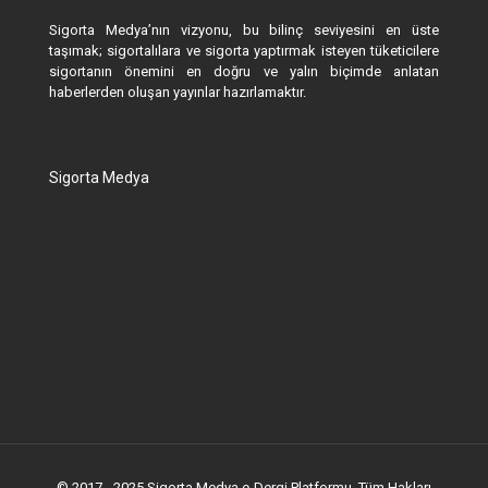
Sigorta Medya’nın vizyonu, bu bilinç seviyesini en üste
taşımak; sigortalılara ve sigorta yaptırmak isteyen tüketicilere
sigortanın önemini en doğru ve yalın biçimde anlatan
haberlerden oluşan yayınlar hazırlamaktır.
Sigorta Medya
© 2017 - 2025 Sigorta Medya e-Dergi Platformu. Tüm Hakları