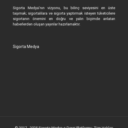
Sigorta Medya’nın vizyonu, bu bilinç seviyesini en üste
taşımak; sigortalılara ve sigorta yaptırmak isteyen tüketicilere
sigortanın önemini en doğru ve yalın biçimde anlatan
haberlerden oluşan yayınlar hazırlamaktır.
Sigorta Medya
© 2017 - 2025 Sigorta Medya e-Dergi Platformu. Tüm Hakları