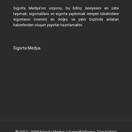
Sigorta Medya’nın vizyonu, bu bilinç seviyesini en üste
taşımak; sigortalılara ve sigorta yaptırmak isteyen tüketicilere
sigortanın önemini en doğru ve yalın biçimde anlatan
haberlerden oluşan yayınlar hazırlamaktır.
Sigorta Medya
© 2017 - 2025 Sigorta Medya e-Dergi Platformu. Tüm Hakları