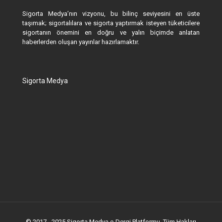
Sigorta Medya’nın vizyonu, bu bilinç seviyesini en üste
taşımak; sigortalılara ve sigorta yaptırmak isteyen tüketicilere
sigortanın önemini en doğru ve yalın biçimde anlatan
haberlerden oluşan yayınlar hazırlamaktır.
Sigorta Medya
© 2017 - 2025 Sigorta Medya e-Dergi Platformu. Tüm Hakları