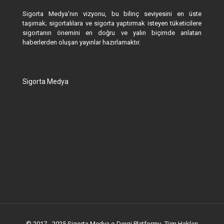
Sigorta Medya’nın vizyonu, bu bilinç seviyesini en üste
taşımak; sigortalılara ve sigorta yaptırmak isteyen tüketicilere
sigortanın önemini en doğru ve yalın biçimde anlatan
haberlerden oluşan yayınlar hazırlamaktır.
Sigorta Medya
© 2017 - 2025 Sigorta Medya e-Dergi Platformu. Tüm Hakları