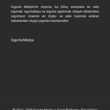
Sigorta Medya’nın vizyonu, bu bilinç seviyesini en üste
taşımak; sigortalılara ve sigorta yaptırmak isteyen tüketicilere
sigortanın önemini en doğru ve yalın biçimde anlatan
haberlerden oluşan yayınlar hazırlamaktır.
Sigorta Medya
© 2017 - 2025 Sigorta Medya e-Dergi Platformu. Tüm Hakları