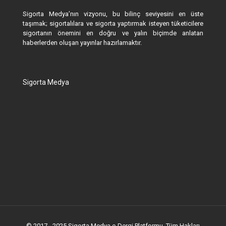
Sigorta Medya’nın vizyonu, bu bilinç seviyesini en üste
taşımak; sigortalılara ve sigorta yaptırmak isteyen tüketicilere
sigortanın önemini en doğru ve yalın biçimde anlatan
haberlerden oluşan yayınlar hazırlamaktır.
Sigorta Medya
© 2017 - 2025 Sigorta Medya e-Dergi Platformu. Tüm Hakları