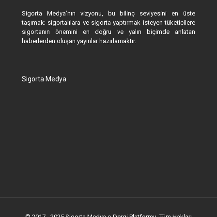
Sigorta Medya’nın vizyonu, bu bilinç seviyesini en üste
taşımak; sigortalılara ve sigorta yaptırmak isteyen tüketicilere
sigortanın önemini en doğru ve yalın biçimde anlatan
haberlerden oluşan yayınlar hazırlamaktır.
Sigorta Medya
© 2017 - 2025 Sigorta Medya e-Dergi Platformu. Tüm Hakları