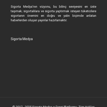
Sigorta Medya’nın vizyonu, bu bilinç seviyesini en üste
taşımak; sigortalılara ve sigorta yaptırmak isteyen tüketicilere
sigortanın önemini en doğru ve yalın biçimde anlatan
haberlerden oluşan yayınlar hazırlamaktır.
Sigorta Medya
© 2017 - 2025 Sigorta Medya e-Dergi Platformu. Tüm Hakları