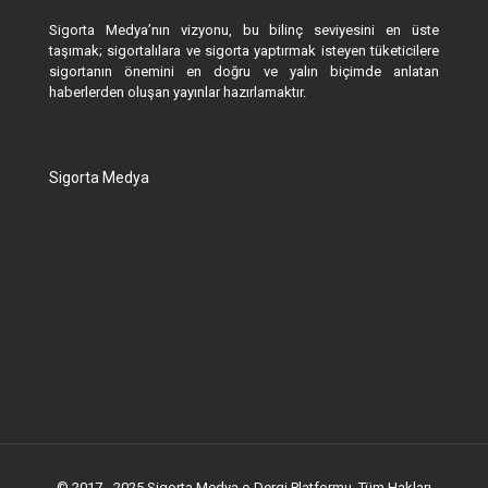
Sigorta Medya’nın vizyonu, bu bilinç seviyesini en üste
taşımak; sigortalılara ve sigorta yaptırmak isteyen tüketicilere
sigortanın önemini en doğru ve yalın biçimde anlatan
haberlerden oluşan yayınlar hazırlamaktır.
Sigorta Medya
© 2017 - 2025 Sigorta Medya e-Dergi Platformu. Tüm Hakları