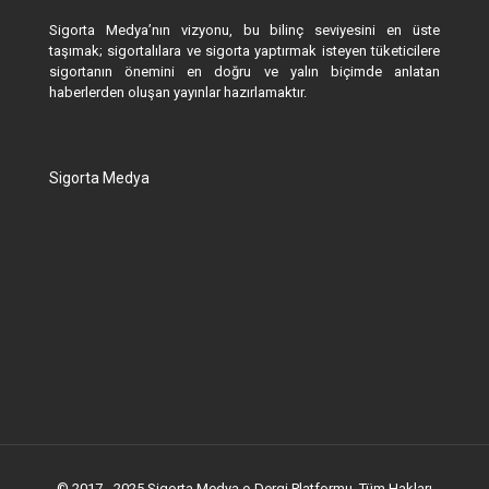
Sigorta Medya’nın vizyonu, bu bilinç seviyesini en üste
taşımak; sigortalılara ve sigorta yaptırmak isteyen tüketicilere
sigortanın önemini en doğru ve yalın biçimde anlatan
haberlerden oluşan yayınlar hazırlamaktır.
Sigorta Medya
© 2017 - 2025 Sigorta Medya e-Dergi Platformu. Tüm Hakları