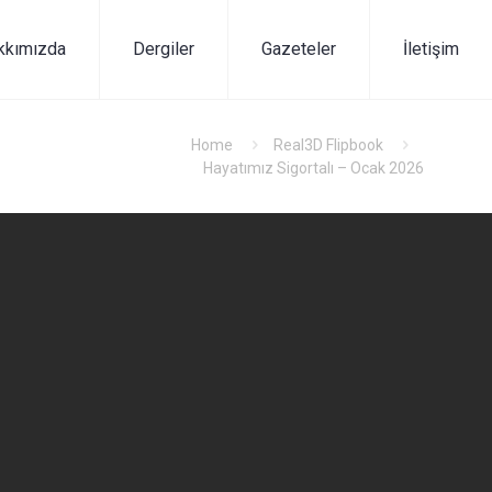
kkımızda
Dergiler
Gazeteler
İletişim
Home
Real3D Flipbook
Hayatımız Sigortalı – Ocak 2026