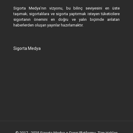
Sigorta Medya’nın vizyonu, bu bilinç seviyesini en üste
taşımak; sigortalılara ve sigorta yaptırmak isteyen tüketicilere
sigortanın önemini en doğru ve yalın biçimde anlatan
haberlerden oluşan yayınlar hazırlamaktır.
Sigorta Medya
© 2017 - 2025 Sigorta Medya e-Dergi Platformu. Tüm Hakları