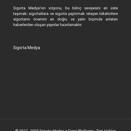
Sigorta Medya’nın vizyonu, bu bilinç seviyesini en üste
taşımak; sigortalılara ve sigorta yaptırmak isteyen tüketicilere
sigortanın önemini en doğru ve yalın biçimde anlatan
haberlerden oluşan yayınlar hazırlamaktır.
Sigorta Medya
© 2017 - 2025 Sigorta Medya e-Dergi Platformu. Tüm Hakları