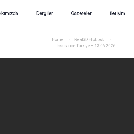
kkımızda
Dergiler
Gazeteler
İletişim
Home
Real3D Flipbook
Insurance Turkiye – 13.06.2026