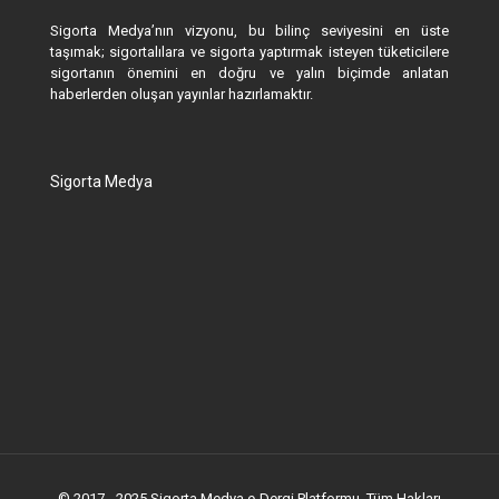
Sigorta Medya’nın vizyonu, bu bilinç seviyesini en üste
taşımak; sigortalılara ve sigorta yaptırmak isteyen tüketicilere
sigortanın önemini en doğru ve yalın biçimde anlatan
haberlerden oluşan yayınlar hazırlamaktır.
Sigorta Medya
© 2017 - 2025 Sigorta Medya e-Dergi Platformu. Tüm Hakları