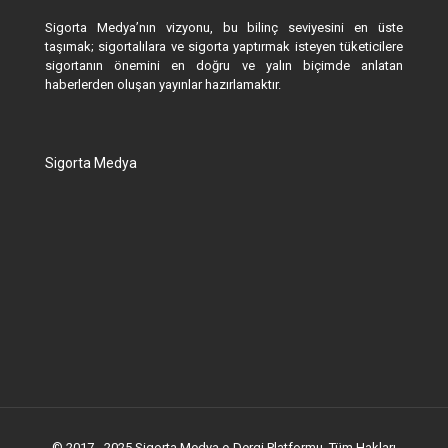
Sigorta Medya’nın vizyonu, bu bilinç seviyesini en üste
taşımak; sigortalılara ve sigorta yaptırmak isteyen tüketicilere
sigortanın önemini en doğru ve yalın biçimde anlatan
haberlerden oluşan yayınlar hazırlamaktır.
Sigorta Medya
© 2017 - 2025 Sigorta Medya e-Dergi Platformu. Tüm Hakları