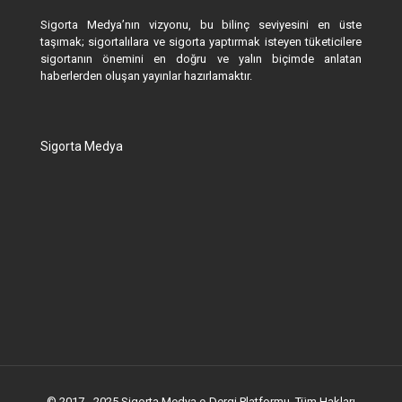
Sigorta Medya’nın vizyonu, bu bilinç seviyesini en üste
taşımak; sigortalılara ve sigorta yaptırmak isteyen tüketicilere
sigortanın önemini en doğru ve yalın biçimde anlatan
haberlerden oluşan yayınlar hazırlamaktır.
Sigorta Medya
© 2017 - 2025 Sigorta Medya e-Dergi Platformu. Tüm Hakları