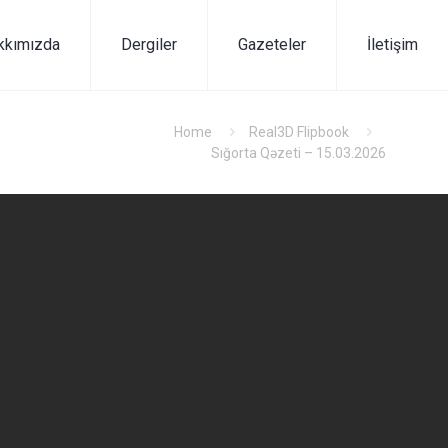
kkımızda
Dergiler
Gazeteler
İletişim
Home
Real3D Flipbook
Sığorta Qəzeti – 15.03.2026