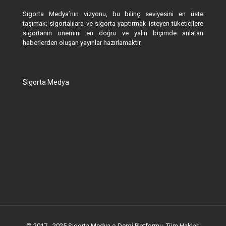
Sigorta Medya’nın vizyonu, bu bilinç seviyesini en üste
taşımak; sigortalılara ve sigorta yaptırmak isteyen tüketicilere
sigortanın önemini en doğru ve yalın biçimde anlatan
haberlerden oluşan yayınlar hazırlamaktır.
Sigorta Medya
© 2017 - 2025 Sigorta Medya e-Dergi Platformu. Tüm Hakları