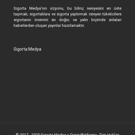
Sigorta Medya’nın vizyonu, bu bilinç seviyesini en üste
taşımak; sigortalılara ve sigorta yaptırmak isteyen tüketicilere
sigortanın önemini en doğru ve yalın biçimde anlatan
haberlerden oluşan yayınlar hazırlamaktır.
Sigorta Medya
© 2017 - 2025 Sigorta Medya e-Dergi Platformu. Tüm Hakları