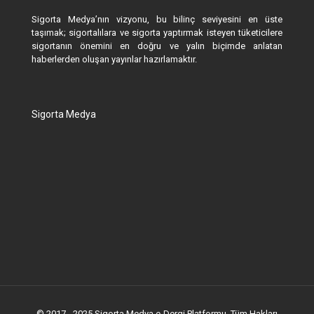
Sigorta Medya’nın vizyonu, bu bilinç seviyesini en üste
taşımak; sigortalılara ve sigorta yaptırmak isteyen tüketicilere
sigortanın önemini en doğru ve yalın biçimde anlatan
haberlerden oluşan yayınlar hazırlamaktır.
Sigorta Medya
© 2017 - 2025 Sigorta Medya e-Dergi Platformu. Tüm Hakları