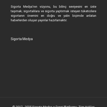
Sigorta Medya’nın vizyonu, bu bilinç seviyesini en üste
taşımak; sigortalılara ve sigorta yaptırmak isteyen tüketicilere
sigortanın önemini en doğru ve yalın biçimde anlatan
haberlerden oluşan yayınlar hazırlamaktır.
Sigorta Medya
© 2017 - 2025 Sigorta Medya e-Dergi Platformu. Tüm Hakları