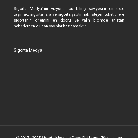
Sigorta Medya’nın vizyonu, bu bilinç seviyesini en üste
taşımak; sigortalılara ve sigorta yaptırmak isteyen tüketicilere
sigortanın önemini en doğru ve yalın biçimde anlatan
haberlerden oluşan yayınlar hazırlamaktır.
Sigorta Medya
© 2017 - 2025 Sigorta Medya e-Dergi Platformu. Tüm Hakları