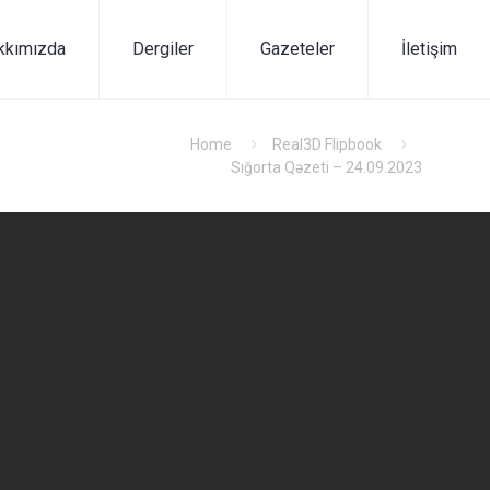
kkımızda
Dergiler
Gazeteler
İletişim
Home
Real3D Flipbook
Sığorta Qəzeti – 24.09.2023