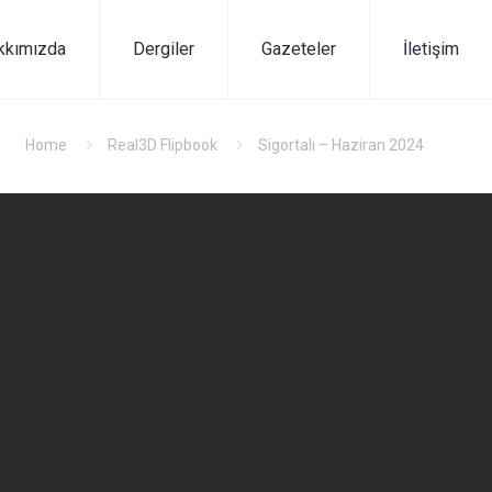
kkımızda
Dergiler
Gazeteler
İletişim
Home
Real3D Flipbook
Sigortalı – Haziran 2024