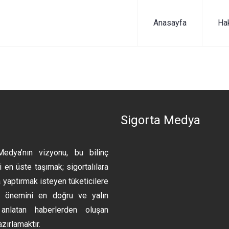
Anasayfa
Ha
n
Sigorta Medya
Medya’nın vizyonu, bu bilinç
 en üste taşımak; sigortalılara
 yaptırmak isteyen tüketicilere
ın önemini en doğru ve yalın
anlatan haberlerden oluşan
azırlamaktır.