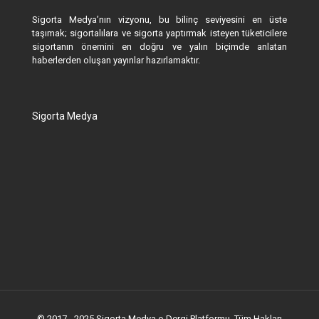
Sigorta Medya’nın vizyonu, bu bilinç seviyesini en üste
taşımak; sigortalılara ve sigorta yaptırmak isteyen tüketicilere
sigortanın önemini en doğru ve yalın biçimde anlatan
haberlerden oluşan yayınlar hazırlamaktır.
Sigorta Medya
© 2017 - 2025 Sigorta Medya e-Dergi Platformu. Tüm Hakları