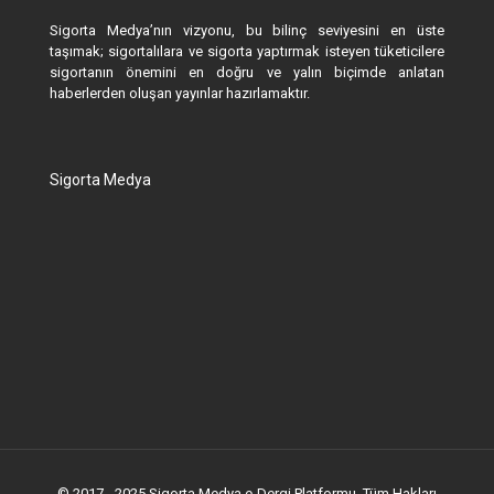
Sigorta Medya’nın vizyonu, bu bilinç seviyesini en üste
taşımak; sigortalılara ve sigorta yaptırmak isteyen tüketicilere
sigortanın önemini en doğru ve yalın biçimde anlatan
haberlerden oluşan yayınlar hazırlamaktır.
Sigorta Medya
© 2017 - 2025 Sigorta Medya e-Dergi Platformu. Tüm Hakları